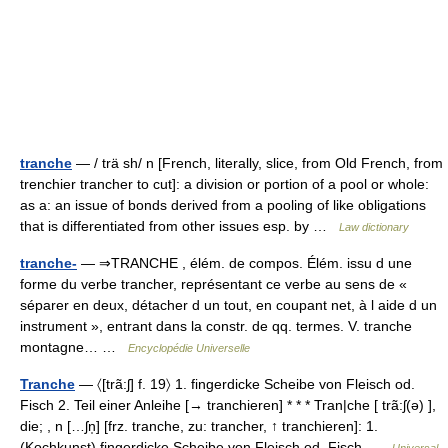
tranche
— / trä sh/ n [French, literally, slice, from Old French, from
trenchier trancher to cut]: a division or portion of a pool or whole:
as a: an issue of bonds derived from a pooling of like obligations
that is differentiated from other issues esp. by …
Law dictionary
tranche-
— ⇒TRANCHE , élém. de compos. Élém. issu d une
forme du verbe trancher, représentant ce verbe au sens de «
séparer en deux, détacher d un tout, en coupant net, à l aide d un
instrument », entrant dans la constr. de qq. termes. V. tranche
montagne… …
Encyclopédie Universelle
Tranche
— 〈[trã:ʃ] f. 19〉 1. fingerdicke Scheibe von Fleisch od.
Fisch 2. Teil einer Anleihe [→ tranchieren] * * * Tran|che [ trã:ʃ(ə) ],
die; , n […ʃn̩] [frz. tranche, zu: trancher, ↑ tranchieren]: 1.
(Kochkunst) fingerdicke Scheibe von Fleisch od. Fisch …