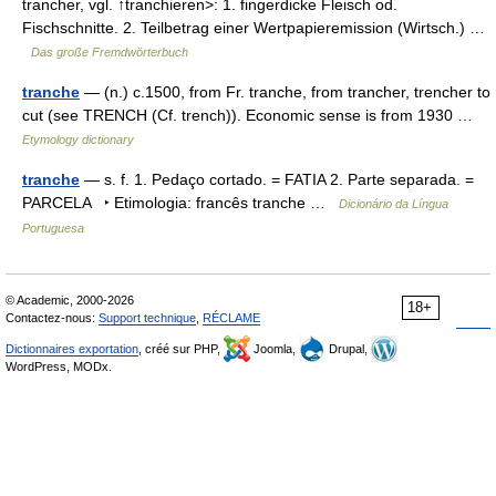
trancher, vgl. ↑tranchieren>: 1. fingerdicke Fleisch od.
Fischschnitte. 2. Teilbetrag einer Wertpapieremission (Wirtsch.) …
Das große Fremdwörterbuch
tranche
— (n.) c.1500, from Fr. tranche, from trancher, trencher to
cut (see TRENCH (Cf. trench)). Economic sense is from 1930 …
Etymology dictionary
tranche
— s. f. 1. Pedaço cortado. = FATIA 2. Parte separada. =
PARCELA ‣ Etimologia: francês tranche …
Dicionário da Língua
Portuguesa
© Academic, 2000-2026
18+
Contactez-nous:
Support technique
,
RÉCLAME
Dictionnaires exportation
, créé sur PHP,
Joomla,
Drupal,
WordPress, MODx.