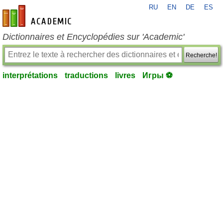
RU
EN
DE
ES
fr-academic.com
Dictionnaires et Encyclopédies sur 'Academic'
Recherche!
interprétations
traductions
livres
Игры ⚽