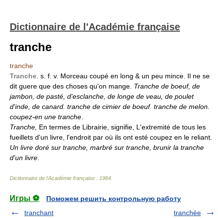
Dictionnaire de l'Académie française
tranche
tranche
Tranche
. s. f. v. Morceau coupé en long & un peu mince. Il ne se
dit guere que des choses qu'on mange.
Tranche de boeuf, de
jambon, de pasté, d'esclanche, de longe de veau, de poulet
d'inde, de canard. tranche de cimier de boeuf. tranche de melon.
coupez-en une tranche
.
Tranche,
En termes de Librairie, signifie, L'extremité de tous les
fueillets d'un livre, l'endroit par où ils ont esté coupez en le reliant.
Un livre doré sur tranche, marbré sur tranche, brunir la tranche
d'un livre
.
Dictionnaire de l'Académie française
.
1964
.
Игры ⚽
Поможем решить контрольную работу
tranchant
tranchée