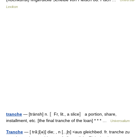
Universal-
Lexikon
tranche
— [tränsh] n. 〚Fr, lit., a slice〛 a portion, share,
installment, etc. [the final tranche of the loan] * * * …
Universalium
Tranche
— [ trã:ʃ(ə)] die; , n [...ʃn̩] <aus gleichbed. fr. tranche zu