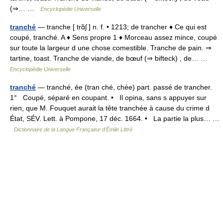
(⇒… …
Encyclopédie Universelle
tranché
— tranche [ trɑ̃ʃ ] n. f. • 1213; de trancher ♦ Ce qui est
coupé, tranché. A ♦ Sens propre 1 ♦ Morceau assez mince, coupé
sur toute la largeur d une chose comestible. Tranche de pain. ⇒
tartine, toast. Tranche de viande, de bœuf (⇒ bifteck) , de… …
Encyclopédie Universelle
tranché
— tranché, ée (tran ché, chée) part. passé de trancher.
1° Coupé, séparé en coupant. • Il opina, sans s appuyer sur
rien, que M. Fouquet aurait la tête tranchée à cause du crime d
État, SÉV. Lett. à Pompone, 17 déc. 1664. • La partie la plus… …
Dictionnaire de la Langue Française d'Émile Littré