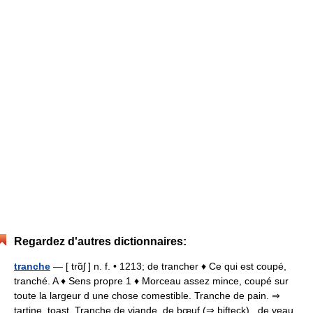
Regardez d'autres dictionnaires:
tranche
— [ trɑ̃ʃ ] n. f. • 1213; de trancher ♦ Ce qui est coupé,
tranché. A ♦ Sens propre 1 ♦ Morceau assez mince, coupé sur
toute la largeur d une chose comestible. Tranche de pain. ⇒
tartine, toast. Tranche de viande, de bœuf (⇒ bifteck) , de veau